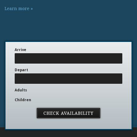
Learn more »
Arrive
Depart
Adults
Children