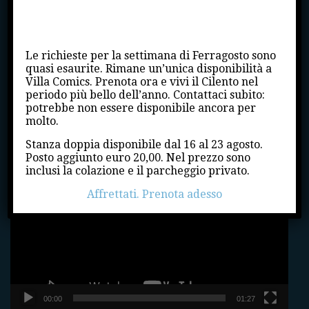
Cosa significa essere ricchi? Possedere l’introvabile e
Ultima stanza disponibile per
immortale numero 15 di Amazing Fantasy su cui appare
Ferragosto!
per la prima volta Spiderman per mano di Stan Lee e
Steve Ditko. Da allora (sono trascorsi più di
Le richieste per la settimana di Ferragosto sono
quarant’anni) il nostro “supereroe con super problemi”
quasi esaurite. Rimane un’unica disponibilità a
fa la fortuna della Marvel, la più grande[…]
Villa Comics. Prenota ora e vivi il Cilento nel
periodo più bello dell’anno. Contattaci subito:
potrebbe non essere disponibile ancora per
molto.
Villa Comics – Il tour
Stanza doppia disponibile dal 16 al 23 agosto.
Posto aggiunto euro 20,00. Nel prezzo sono
Video
inclusi la colazione e il parcheggio privato.
Player
Affrettati. Prenota adesso
00:00
01:27