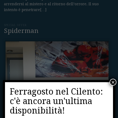
arrendersi al mistero e al ritorno dell’orrore. Il suo
intento è penetrare[…]
SPECIAL OFFER
Spiderman
×
Ferragosto nel Cilento:
c'è ancora un'ultima
disponibilità!