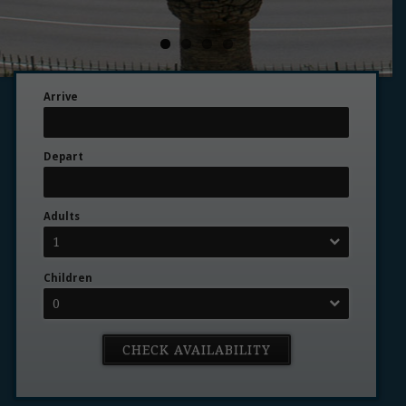
Arrive
Depart
Adults
1
Children
0