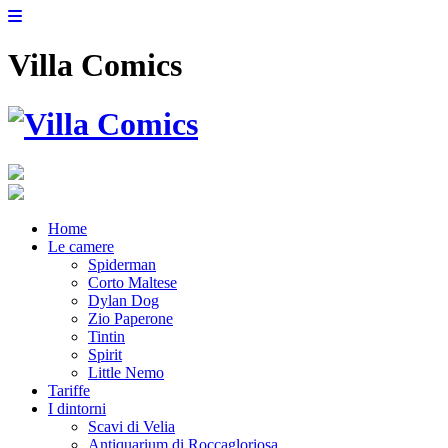
Villa Comics
Home
Le camere
Spiderman
Corto Maltese
Dylan Dog
Zio Paperone
Tintin
Spirit
Little Nemo
Tariffe
I dintorni
Scavi di Velia
Antiquarium di Roccagloriosa