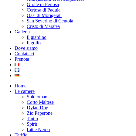
Grotte di Pertosa
Certosa di Padula
Oasi di Morigerati
San Severino di Centola
Cristo di Maratea
Galleria
Il giardino
Il golfo
Dove siamo
Contattaci
Prenota
Home
Le camere
Spiderman
Corto Maltese
Dylan Dog
Zio Paperone
Tintin
Spirit
Little Nemo
Tariffe