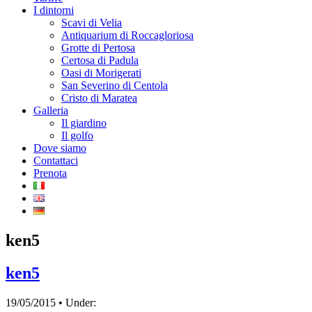
I dintorni
Scavi di Velia
Antiquarium di Roccagloriosa
Grotte di Pertosa
Certosa di Padula
Oasi di Morigerati
San Severino di Centola
Cristo di Maratea
Galleria
Il giardino
Il golfo
Dove siamo
Contattaci
Prenota
ken5
ken5
19/05/2015 • Under: