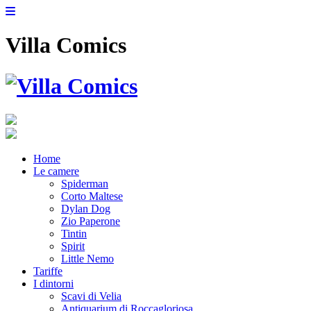
Villa Comics
Home
Le camere
Spiderman
Corto Maltese
Dylan Dog
Zio Paperone
Tintin
Spirit
Little Nemo
Tariffe
I dintorni
Scavi di Velia
Antiquarium di Roccagloriosa