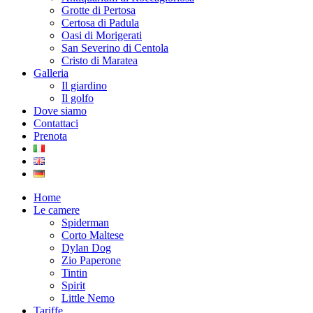
Grotte di Pertosa
Certosa di Padula
Oasi di Morigerati
San Severino di Centola
Cristo di Maratea
Galleria
Il giardino
Il golfo
Dove siamo
Contattaci
Prenota
Home
Le camere
Spiderman
Corto Maltese
Dylan Dog
Zio Paperone
Tintin
Spirit
Little Nemo
Tariffe