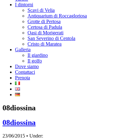
I dintorni
Scavi di Velia
Antiquarium di Roccagloriosa
Grotte di Pertosa
Certosa di Padula
Oasi di Morigerati
San Severino di Centola
Cristo di Maratea
Galleria
Il giardino
Il golfo
Dove siamo
Contattaci
Prenota
08diossina
08diossina
23/06/2015 • Under: