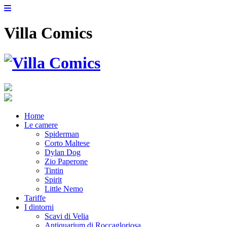
Villa Comics
Home
Le camere
Spiderman
Corto Maltese
Dylan Dog
Zio Paperone
Tintin
Spirit
Little Nemo
Tariffe
I dintorni
Scavi di Velia
Antiquarium di Roccagloriosa